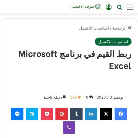
القائمة
بحث عن
تسجيل الدخول
الرئيسية
/
اساسيات الاكسيل
اساسيات الاكسيل
ربط القيم في برنامج Microsoft
Excel
نوفمبر 13, 2023
0
576
دقيقة واحدة
فيسبوك
‫X
لينكدإن
بينتيريست
‫Pocket
سكايب
ماسنجر
ڤايبر