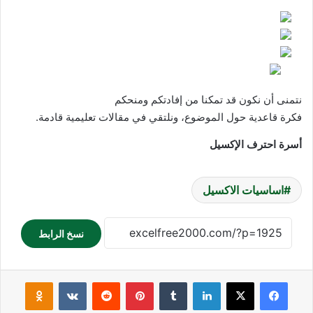
نتمنى أن نكون قد تمكنا من إفادتكم ومنحكم
فكرة قاعدية حول الموضوع، ونلتقي في مقالات تعليمية قادمة.
أسرة احترف الإكسيل
اساسيات الاكسيل
نسخ الرابط
فيسبوك
‫X
لينكدإن
بينتيريست
ssniki
‫Pocket
سكايب
مشاركة عبر البريد
طباعة