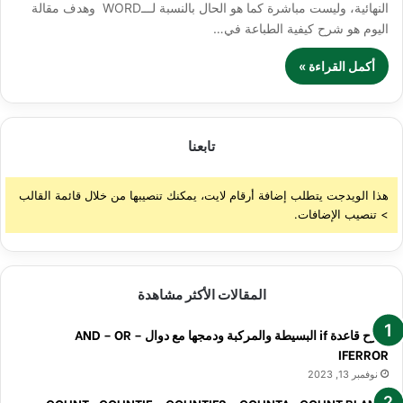
النهائية، وليست مباشرة كما هو الحال بالنسبة لـــWORD وهدف مقالة
اليوم هو شرح كيفية الطباعة في…
أكمل القراءة »
تابعنا
هذا الويدجت يتطلب إضافة أرقام لايت، يمكنك تنصيبها من خلال قائمة القالب
> تنصيب الإضافات.
المقالات الأكثر مشاهدة
شرح قاعدة if البسيطة والمركبة ودمجها مع دوال AND – OR –
IFERROR
نوفمبر 13, 2023