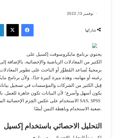
نوفمبر 13, 2023
فيسبوك
‫X
شاركها
يحتوي برنامج مايكروسوفت إكسيل على
الكثير من المعادلات الرياضية والإحصائية، بالإضافة إل
برمجيةٌ تُساعد المُطوِّر أو الباحث على تطوير المعادل
رغبته أو مهامه، وهذه ميزة كبيرة جدًا.. ولأن برنامج 
قِبل الكثير من الشركات والمؤسسات في تسجيل بياناته
يكون أسهل وأسرع؛ لأن البيانات تكون جاهزة للعمل. با
SAS, SPSS
الاستخدام على عكس الحِزم الإحصائية المتقدمة، مثل
صعبة الاستخدام وباهظة الثمن أيضًا.
التحليل الاحصائي باستخدام إكسيل
لكي تبدأ التحليل الإحصائي مع برنامج