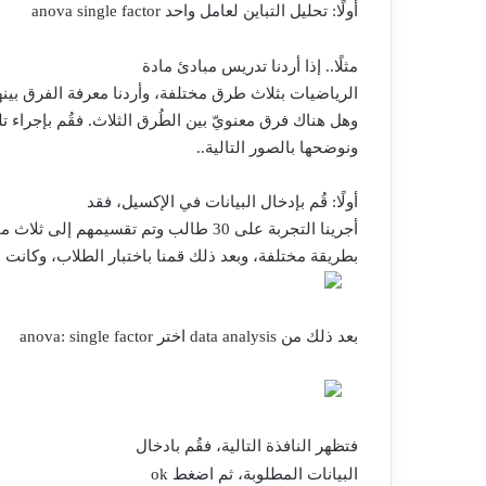
أولًا: تحليل التباين لعامل واحد
anova single factor
مثلًا.. إذا أردنا تدريس مبادئ مادة
الرياضيات بثلاث طرق مختلفة، وأردنا معرفة الفرق بينه
وهل هناك فرق معنويّ بين الطُرق الثلاث. فقُم بإجراء ت
ونوضحها بالصور التالية..
أولًا:
قُم بإدخال البيانات في الإكسيل، فقد
أجرينا التجربة على 30 طالب وتم تقسيمهم إلى ثلاث مجموعات، كل مجموعه يُدرَّس لها
بطريقة مختلفة، وبعد ذلك قمنا باختبار الطلاب، وكانت ا
بعد ذلك من
data analysis
اختر
anova: single factor
فتظهر النافذة التالية، فقُم بادخال
البيانات المطلوبة، ثم اضغط
ok