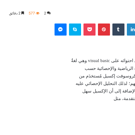
2
577
2 دقائق
لينكدإن
بينتيريست
‫Pocket
سكايب
ماسنجر
ى احتوائه على
visual basic
وهي لغةٌ
ات الرياضية والإحصائية حسب
مايكروسوفت إكسيل مُستخدَم من
م؛ لذلك التحليل الإحصائي عليه
لإضافة إلى أن الإكسيل سهل