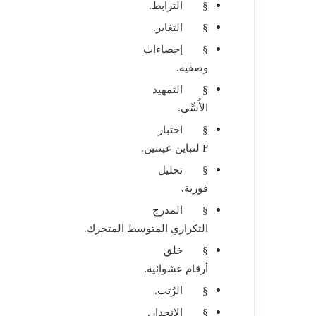
§
الترابط.
§
التغاير.
§
إحصاءات
وصفية.
§
التمهيد
الأُسِّي.
§
اختبار
F
لتباين عينتين.
§
تحليل
فورية.
§
المدرج
التكراري المتوسط المتحرك.
§
خلق
أرقام عشوائية.
§
الرُتب.
§
الانحدار.